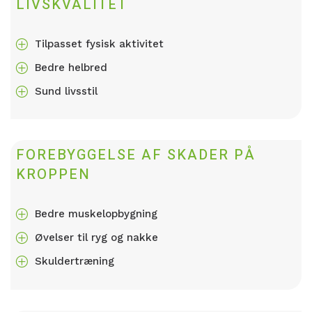
LIVSKVALITET
Tilpasset fysisk aktivitet
P
Bedre helbred
P
Sund livsstil
P
FOREBYGGELSE AF SKADER PÅ
KROPPEN
Bedre muskelopbygning
P
Øvelser til ryg og nakke
P
Skuldertræning
P