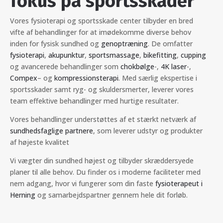
fokus på sportsskader
Vores fysioterapi og sportsskade center tilbyder en bred
vifte af behandlinger for at imødekomme diverse behov
inden for fysisk sundhed og
genoptræning
. De omfatter
fysioterapi
,
akupunktur
,
sportsmassage
,
bikefitting
,
cupping
og avancerede behandlinger som
chokbølge
-,
4K laser
-,
Compex
– og
kompressionsterapi
. Med særlig ekspertise i
sportsskader samt ryg- og skuldersmerter, leverer vores
team effektive behandlinger med hurtige resultater.
Vores behandlinger understøttes af et stærkt netværk af
sundhedsfaglige partnere
, som leverer udstyr og produkter
af højeste kvalitet
Vi vægter din sundhed højest og tilbyder skræddersyede
planer til alle behov. Du finder os i moderne faciliteter med
nem adgang, hvor vi fungerer som din faste
fysioterapeut i
Herning
og samarbejdspartner gennem hele dit forløb.