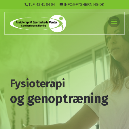
TLF: 42 41 04 04
INFO@FYSHERNING.DK
Videoafspiller
Fysioterapi
og genoptræning